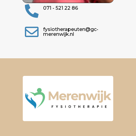

071 - 521 22 86

fysiotherapeuten@gc-
merenwijk.nl