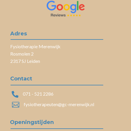
Adres
Fysiotherapie Merenwijk
Rosmolen 2
2317 SJ Leiden
Contact

071 - 521 2286

fysiotherapeuten@gc-merenwijk.nl
Openingstijden