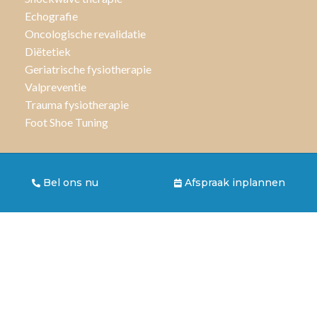
Echografie
Oncologische revalidatie
Diëtetiek
Geriatrische fysiotherapie
Valpreventie
Trauma fysiotherapie
Foot Shoe Tuning
Trainingen
Bel ons nu
Afspraak inplannen
Runeasi
Fysiofit
Bodyshape
Hatha Yoga
Hatha Yoga 60+
Aandoeningen en klachten