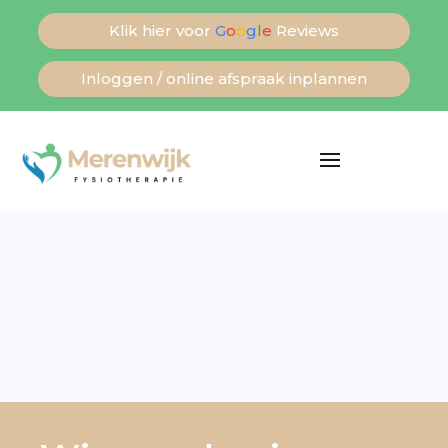
Klik hier voor
G
o
o
g
l
e
Reviews
Inloggen / online afspraak inplannen