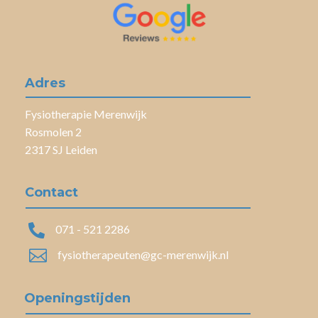
Adres
Fysiotherapie Merenwijk
Rosmolen 2
2317 SJ Leiden
Contact

071 - 521 2286

fysiotherapeuten@gc-merenwijk.nl
Openingstijden