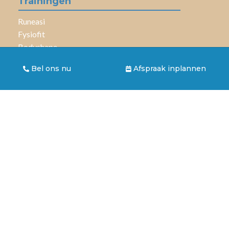
Trainingen
Runeasi
Fysiofit
Bodyshape
Hatha Yoga
Bel ons nu
Afspraak inplannen
Hatha Yoga 60+
Aandoeningen en klachten
Draaiduizeligheid / BPPD
COPD
Etalagebenen / Claudicatio Intermittens
Rugklachten
Nekklachten
Schouderklachten
Artrose
Knieklachten
Elleboogklachten