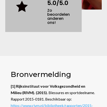
5.0/5.0

Zo
beoordelen
anderen
ons!
Bronvermelding
[1] Rijksinstituut voor Volksgezondheid en
Milieu (RIVM). (2015).
Blessures en sportdeelname.
Rapport 2015-0181. Beschikbaar op:
https
://www.rivm.nl
/bibliotheek
/rapporten
/2015-