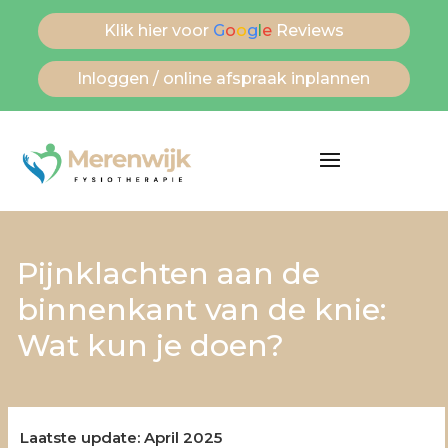
Klik hier voor
G
o
o
g
l
e
Reviews
Inloggen / online afspraak inplannen
Pijnklachten aan de
binnenkant van de knie:
Wat kun je doen?
Laatste update: April 2025