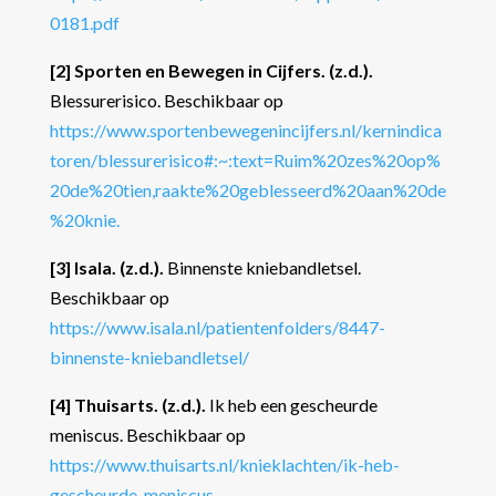
0181.pdf
[2] Sporten en Bewegen in Cijfers. (z.d.).
Blessurerisico. Beschikbaar op
https
://www.sportenbewegenincijfers.nl
/kernindica
toren
/blessurerisico#:~
:text
=Ruim
%20zes
%20op
%
20de
%20tien
,raakte
%20geblesseerd
%20aan
%20de
%20knie.
[3] Isala. (z.d.).
Binnenste kniebandletsel.
Beschikbaar op
https
://www.isala.nl
/patientenfolders
/8447-
binnenste
-kniebandletsel/
[4] Thuisarts. (z.d.).
Ik heb een gescheurde
meniscus. Beschikbaar op
https
://www.thuisarts.nl
/knieklachten
/ik
-heb
-
gescheurde
-meniscus