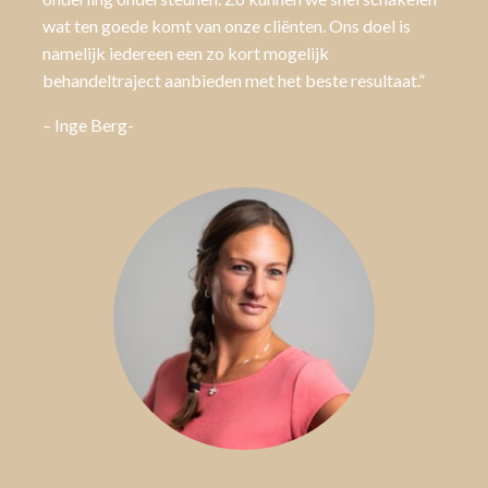
wat ten goede komt van onze cliënten. Ons doel is
namelijk iedereen een zo kort mogelijk
behandeltraject aanbieden met het beste resultaat.”
– Inge Berg-