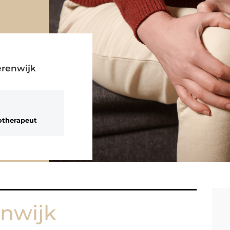
enwijk
otherapeut
enwijk