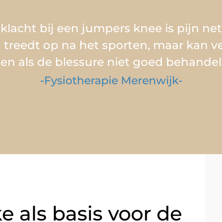
acht bij een jumpers knee is pijn net 
 treedt op na het sporten, maar kan ve
n als de blessure niet goed behandel
-Fysiotherapie Merenwijk-
e als basis voor de