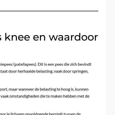
s knee en waardoor
epees (patellapees). Dit is een pees die zich bevindt
staat door herhaalde belasting, vaak door springen,
sport, maar wanneer de belasting te hoog is, kunnen
 vaak omstandigheden die te maken hebben met de
oor je lichaam onvoldoende herstelt tussen de