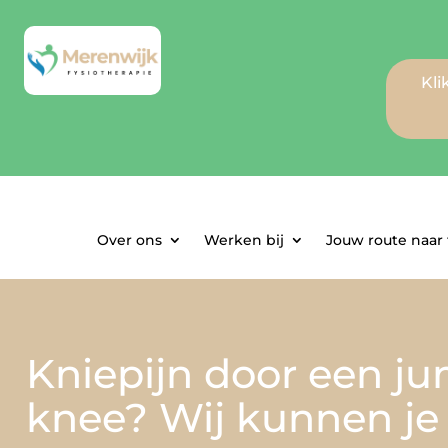
Kli
Over ons
Werken bij
Jouw route naar f
Kniepijn door een j
knee? Wij kunnen je