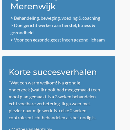
Merenwijk
> Behandeling, beweging, voeding & coaching
> Doelgericht werken aan herstel, fitness &
gezondheid
> Voor een gezonde geest ineen gezond lichaam
Korte succesverhalen
"Deze praktijk had ik eerder moeten
ontdekken! Wat een lieve, geduldige maar
vooral kundige therapeuten. Ze nemen rustig
de tijd voor je, geen haastig gedoen en
factuurtje sturen. Ze geven echt om je. Ik zal
nu sneller met pijntjes aan de bel trekken"