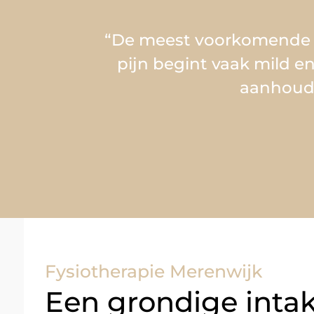
“De meest voorkomende kl
pijn begint vaak mild en
aanhoude
Fysiotherapie Merenwijk
Een grondige intak