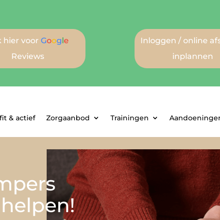
k hier voor
G
o
o
g
l
e
Inloggen / online a
Reviews
inplannen
it & actief
Zorgaanbod
Trainingen
Aandoeningen
umpers
 helpen!