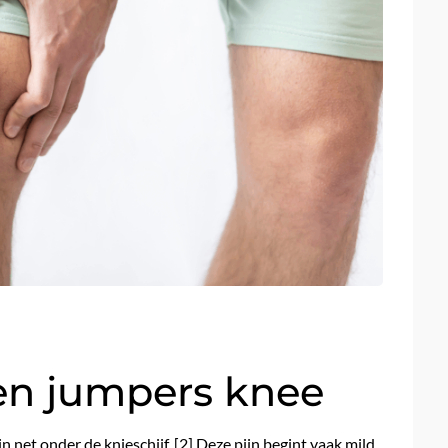
n jumpers knee
jn net onder de knieschijf. [2] Deze pijn begint vaak mild