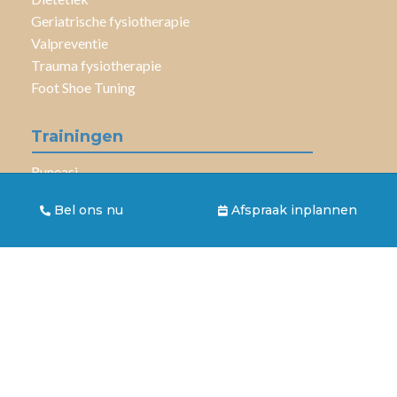
Geriatrische fysiotherapie
Valpreventie
Trauma fysiotherapie
Foot Shoe Tuning
Trainingen
Runeasi
Fysiofit
Bel ons nu
Afspraak inplannen
Bodyshape
Hatha Yoga
Hatha Yoga 60+
Aandoeningen en klachten
Draaiduizeligheid / BPPD
COPD
Etalagebenen / Claudicatio Intermittens