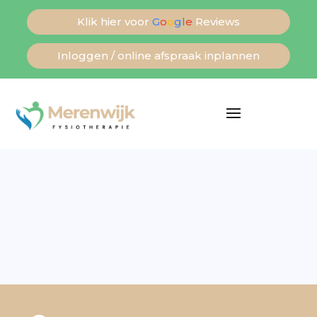
Klik hier voor
G
o
o
g
l
e
Reviews
Inloggen / online afspraak inplannen