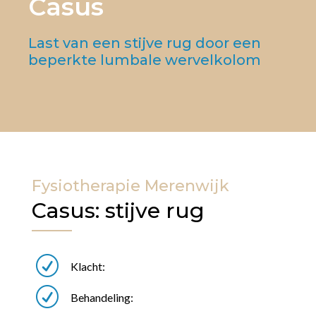
Casus
Last van een stijve rug door een
beperkte lumbale wervelkolom
Fysiotherapie Merenwijk
Casus: stijve rug
R
Klacht:
R
Behandeling: